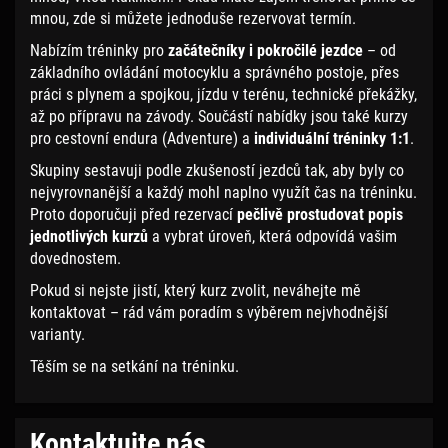
mnou, zde si můžete jednoduše rezervovat termín.
Nabízím tréninky pro
začátečníky i pokročilé jezdce
– od
základního ovládání motocyklu a správného postoje, přes
práci s plynem a spojkou, jízdu v terénu, technické překážky,
až po přípravu na závody. Součástí nabídky jsou také kurzy
pro cestovní endura (Adventure) a
individuální tréninky 1:1
.
Skupiny sestavuji podle zkušeností jezdců tak, aby byly co
nejvyrovnanější a každý mohl naplno využít čas na tréninku.
Proto doporučuji před rezervací
pečlivě prostudovat popis
jednotlivých kurzů
a vybrat úroveň, která odpovídá vašim
dovednostem.
Pokud si nejste jistí, který kurz zvolit, neváhejte mě
kontaktovat – rád vám poradím s výběrem nejvhodnější
varianty.
Těším se na setkání na tréninku.
Kontaktujte nás